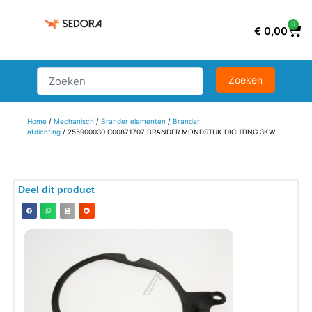
0
€
0,00
Home
/
Mechanisch
/
Brander elementen
/
Brander
afdichting
/ 255900030 C00871707 BRANDER MONDSTUK DICHTING 3KW
Deel dit product