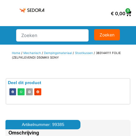
0
€
0,00
Home
/
Mechanisch
/
Dempingsmateriaal
/
Stootkussen
/ 383144111 FOLIE
(ZELFKLEVEND) D50MKII SONY
Deel dit product
Artikelnummer: 99385
Omschrijving