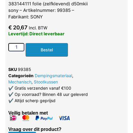
383144111 folie (zelfklevend) d50mkii
sony – Artikelnummer: 99385 –
Fabrikant: SONY
€
20,67
Incl. BTW
Levertijd: Direct leverbaar
Bestel
SKU
99385
Categorieën
Dempingsmateriaal
,
Mechanisch
,
Stootkussen
✔
Gratis verzenden vanaf €100
✔
Op voorraad? Binnen 48 uur geleverd
✔
Altijd scherp geprijsd
Veilig betalen met
Vraag over dit product?