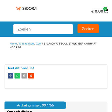
0
€
0,00
Home
/
Mechanisch
/
Zool
/ 510.7800.735 ZOOL STRIJKIJZER ANTIHAFT
VOOR SG
Deel dit product
Artikelnummer: 997755