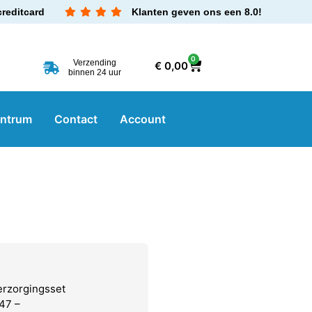
creditcard
Klanten geven ons een 8.0!
0
Verzending
€
0,00
binnen 24 uur
entrum
Contact
Account
rzorgingsset
47 –