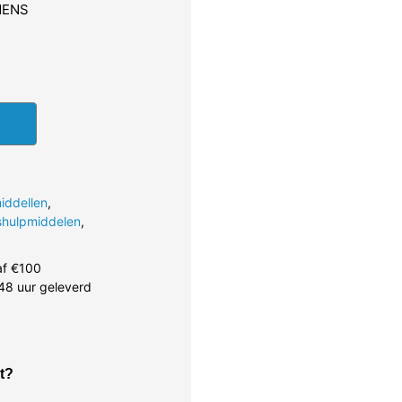
MENS
iddellen
,
shulpmiddelen
,
af €100
48 uur geleverd
t?