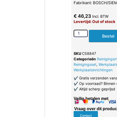
Fabrikant: BOSCH/SIE
€
46,23
Incl. BTW
Levertijd: Out of stock
Bestel
SKU
C58847
Categorieën
Reinigingsm
Reinigingsset
,
Werkplaat
Werkplaatsinrichtingen
✔
Gratis verzenden van
✔
Op voorraad? Binnen 
✔
Altijd scherp geprijsd
Veilig betalen met
Vraag over dit produc
Contact