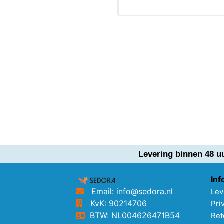
Levering binnen 48 u
Inf
Email: info@sedora.nl
Lev
KvK: 90214706
Pri
BTW: NL004626471B54
Ret