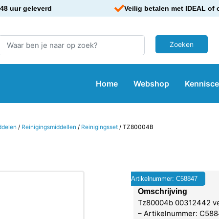
48 uur geleverd
Veilig betalen met IDEAL of 
Home
Webshop
Kennisc
ddelen
/
Reinigingsmiddellen
/
Reinigingsset
/ TZ80004B
Artikelnummer: C58847
Omschrijving
Tz80004b 00312442 ve
– Artikelnummer: C588