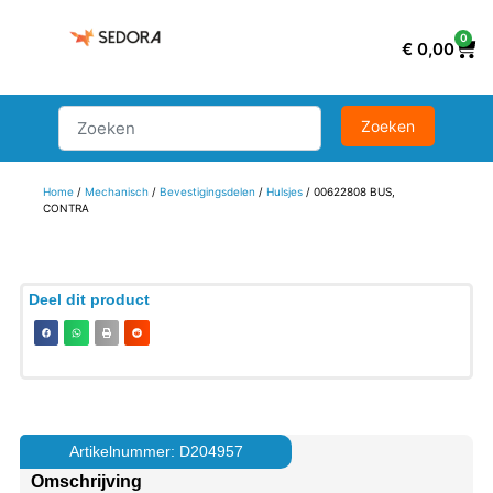
0
€
0,00
Home
/
Mechanisch
/
Bevestigingsdelen
/
Hulsjes
/ 00622808 BUS,
CONTRA
Deel dit product
Artikelnummer: D204957
Omschrijving