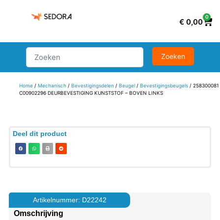
0
€
0,00
Home
/
Mechanisch
/
Bevestigingsdelen
/
Beugel
/
Bevestigingsbeugels
/ 258300081
C00902296 DEURBEVESTIGING KUNSTSTOF – BOVEN LINKS
Deel dit product
Artikelnummer: D22242
Omschrijving