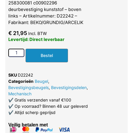
258300081 c00902296
deurbevestiging kunststof – boven
links – Artikelnummer: D22242 –
Fabrikant: BEKO/GRUNDIG/ARCELIK
€
21,95
Incl. BTW
Levertijd: Direct leverbaar
Bestel
SKU
D22242
Categorieën
Beugel
,
Bevestigingsbeugels
,
Bevestigingsdelen
,
Mechanisch
✔
Gratis verzenden vanaf €100
✔
Op voorraad? Binnen 48 uur geleverd
✔
Altijd scherp geprijsd
Veilig betalen met