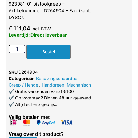
923081-01 pistoolgreep –
Artikelnummer: D264904 – Fabrikant:
DYSON
€
111,04
Incl. BTW
Levertijd: Direct leverbaar
Bestel
SKU
D264904
Categorieën
Behuizingsonderdeel
,
Greep / Hendel
,
Handgreep
,
Mechanisch
✔
Gratis verzenden vanaf €100
✔
Op voorraad? Binnen 48 uur geleverd
✔
Altijd scherp geprijsd
Veilig betalen met
Vraag over dit product?