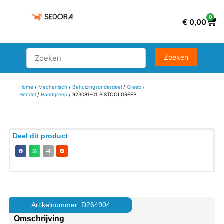
0
€
0,00
Home
/
Mechanisch
/
Behuizingsonderdeel
/
Greep /
Hendel
/
Handgreep
/ 923081-01 PISTOOLGREEP
Deel dit product
Artikelnummer: D264904
Omschrijving