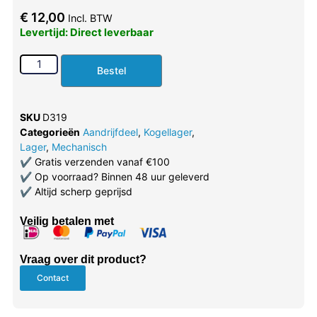
€
12,00
Incl. BTW
Levertijd: Direct leverbaar
Bestel
SKU
D319
Categorieën
Aandrijfdeel
,
Kogellager
,
Lager
,
Mechanisch
✔
Gratis verzenden vanaf €100
✔
Op voorraad? Binnen 48 uur geleverd
✔
Altijd scherp geprijsd
Veilig betalen met
Vraag over dit product?
Contact