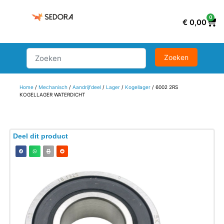
0
€
0,00
Home
/
Mechanisch
/
Aandrijfdeel
/
Lager
/
Kogellager
/ 6002 2RS
KOGELLAGER WATERDICHT
Deel dit product