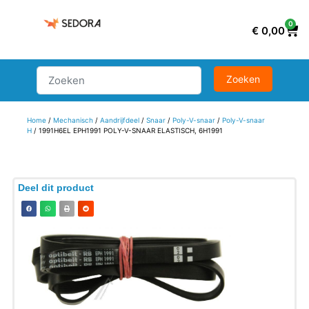
0
€
0,00
Home
/
Mechanisch
/
Aandrijfdeel
/
Snaar
/
Poly-V-snaar
/
Poly-V-snaar
H
/ 1991H6EL EPH1991 POLY-V-SNAAR ELASTISCH, 6H1991
Deel dit product