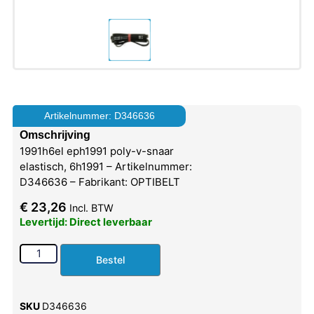
Artikelnummer: D346636
Omschrijving
1991h6el eph1991 poly-v-snaar
elastisch, 6h1991 – Artikelnummer:
D346636 – Fabrikant: OPTIBELT
€
23,26
Incl. BTW
Levertijd: Direct leverbaar
Bestel
SKU
D346636