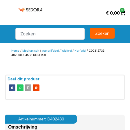
0
€
0,00
Home
/
Mechanisch
/
Aandrijfdeel
/
Wiel/rol
/
Korfwiel
/ C00312733
482000004538 KORFROL
Deel dit product
Artikelnummer: D402480
Omschrijving