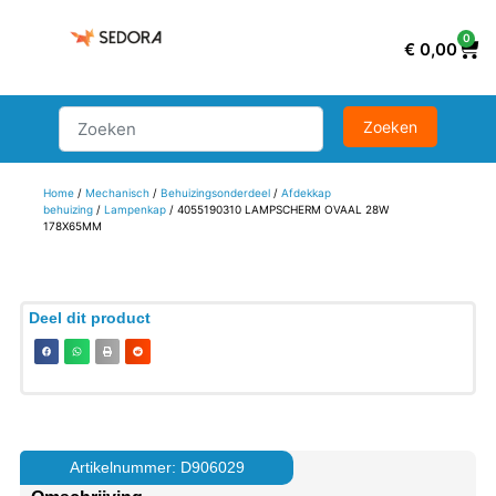
0
€
0,00
Home
/
Mechanisch
/
Behuizingsonderdeel
/
Afdekkap
behuizing
/
Lampenkap
/ 4055190310 LAMPSCHERM OVAAL 28W
178X65MM
Deel dit product
Artikelnummer: D906029