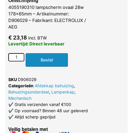
Omschrijving
4055190310 lampscherm ovaal 28w
178x65mm – Artikelnummer:
D906029 – Fabrikant: ELECTROLUX /
AEG
€
23,18
Incl. BTW
Levertijd: Direct leverbaar
Bestel
SKU
D906029
Categorieën
Afdekkap behuizing
,
Behuizingsonderdeel
,
Lampenkap
,
Mechanisch
✔
Gratis verzenden vanaf €100
✔
Op voorraad? Binnen 48 uur geleverd
✔
Altijd scherp geprijsd
Veilig betalen met