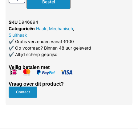
Bestel
SKU
D946894
Categorieën
Haak
,
Mechanisch
,
Sluithaak
✔
Gratis verzenden vanaf €100
✔
Op voorraad? Binnen 48 uur geleverd
✔
Altijd scherp geprijsd
Veilig betalen met
Vraag over dit product?
Contact