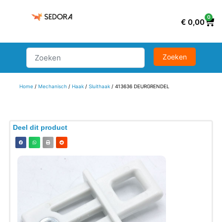
0
€
0,00
Home
/
Mechanisch
/
Haak
/
Sluithaak
/ 413636 DEURGRENDEL
Deel dit product