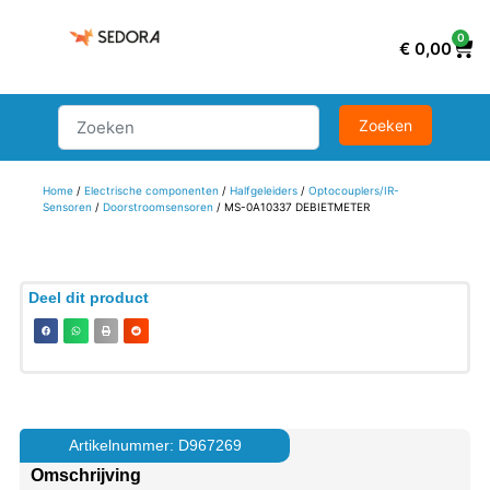
0
€
0,00
Home
/
Electrische componenten
/
Halfgeleiders
/
Optocouplers/IR-
Sensoren
/
Doorstroomsensoren
/ MS-0A10337 DEBIETMETER
Deel dit product
Artikelnummer: D967269
Omschrijving