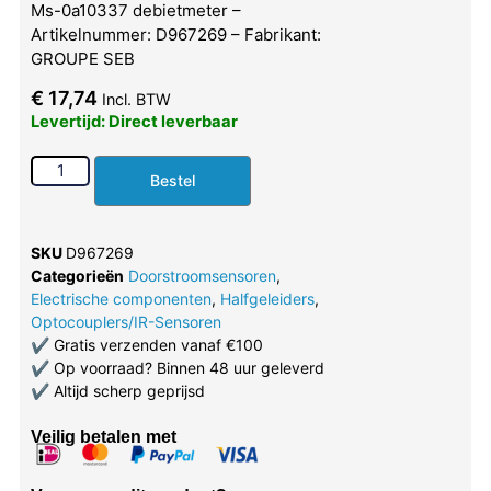
Ms-0a10337 debietmeter –
Artikelnummer: D967269 – Fabrikant:
GROUPE SEB
€
17,74
Incl. BTW
Levertijd: Direct leverbaar
Bestel
SKU
D967269
Categorieën
Doorstroomsensoren
,
Electrische componenten
,
Halfgeleiders
,
Optocouplers/IR-Sensoren
✔
Gratis verzenden vanaf €100
✔
Op voorraad? Binnen 48 uur geleverd
✔
Altijd scherp geprijsd
Veilig betalen met