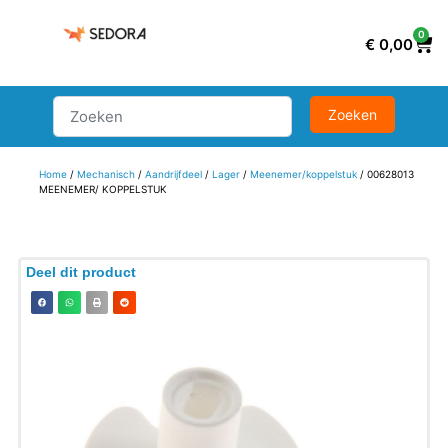
0
€
0,00
Home
/
Mechanisch
/
Aandrijfdeel
/
Lager
/
Meenemer/koppelstuk
/ 00628013
MEENEMER/ KOPPELSTUK
Deel dit product