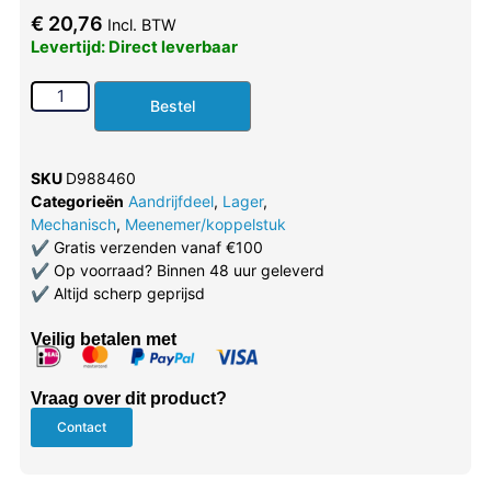
€
20,76
Incl. BTW
Levertijd: Direct leverbaar
Bestel
SKU
D988460
Categorieën
Aandrijfdeel
,
Lager
,
Mechanisch
,
Meenemer/koppelstuk
✔
Gratis verzenden vanaf €100
✔
Op voorraad? Binnen 48 uur geleverd
✔
Altijd scherp geprijsd
Veilig betalen met
Vraag over dit product?
Contact