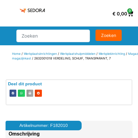
0
€
0,00
Home
/
Werkplaatsinrichtingen
/
Werkplaatshulpmiddelen
/
Werkplekinrichting
/
Magazi
magazijnkast
/ 2632001018 VERDELING, SCHUIF, TRANSPARANT, 7
Deel dit product
Artikelnummer: F182010
Omschrijving