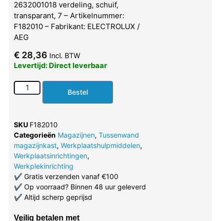
2632001018 verdeling, schuif,
transparant, 7 – Artikelnummer:
F182010 – Fabrikant: ELECTROLUX /
AEG
€
28,36
Incl. BTW
Levertijd: Direct leverbaar
Bestel
SKU
F182010
Categorieën
Magazijnen
,
Tussenwand
magazijnkast
,
Werkplaatshulpmiddelen
,
Werkplaatsinrichtingen
,
Werkplekinrichting
✔
Gratis verzenden vanaf €100
✔
Op voorraad? Binnen 48 uur geleverd
✔
Altijd scherp geprijsd
Veilig betalen met