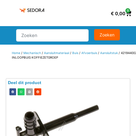
0
€
0,00
Home
/
Mechanisch
/
Aansluitmateriaal
/
Buis
/
Afvoerbuis
/
Aansluitstuk
/ 42194400
INLOOPBUIS KOFFIEZETGROEP
Deel dit product