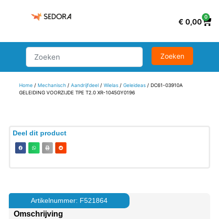
0
€
0,00
Home
/
Mechanisch
/
Aandrijfdeel
/
Wielas
/
Geleideas
/ DC61-03910A
GELEIDING VOORZIJDE TPE T2.0 XR-1045GY0196
Deel dit product
Artikelnummer: F521864
Omschrijving