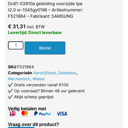
Dc61-03910a geleiding voorzijde tpe
t2.0 xr-1045gy0196 – Artikelnummer:
F521864 – Fabrikant: SAMSUNG
€
31,31
Incl. BTW
Levertijd: Direct leverbaar
Bestel
SKU
F521864
Categorieën
Aandrijfdeel
,
Geleideas
,
Mechanisch
,
Wielas
✔
Gratis verzenden vanaf €100
✔
Op voorraad? Binnen 48 uur geleverd
✔
Altijd scherp geprijsd
Veilig betalen met
Vraag over dit product?