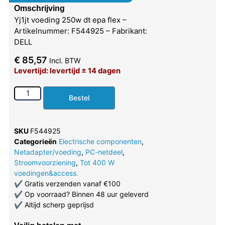
Omschrijving
Yj1jt voeding 250w dt epa flex –
Artikelnummer: F544925 – Fabrikant:
DELL
€
85,57
Incl. BTW
Levertijd: levertijd ± 14 dagen
Bestel
SKU
F544925
Categorieën
Electrische componenten
,
Netadapter/voeding
,
PC-netdeel
,
Stroomvoorziening
,
Tot 400 W
voedingen&access.
✔
Gratis verzenden vanaf €100
✔
Op voorraad? Binnen 48 uur geleverd
✔
Altijd scherp geprijsd