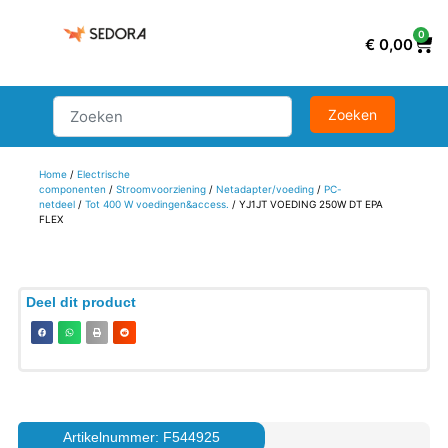
0
€
0,00
Home
/
Electrische
componenten
/
Stroomvoorziening
/
Netadapter/voeding
/
PC-
netdeel
/
Tot 400 W voedingen&access.
/ YJ1JT VOEDING 250W DT EPA
FLEX
Deel dit product
Artikelnummer: F544925