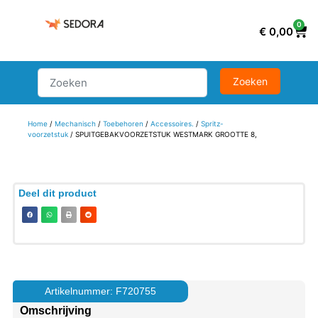
0
€
0,00
Home
/
Mechanisch
/
Toebehoren
/
Accessoires.
/
Spritz-
voorzetstuk
/ SPUITGEBAKVOORZETSTUK WESTMARK GROOTTE 8,
Deel dit product
Artikelnummer: F720755
Omschrijving