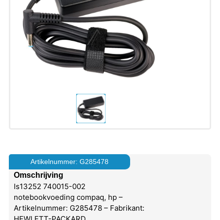
Artikelnummer: G285478
Omschrijving
Is13252 740015-002
notebookvoeding compaq, hp –
Artikelnummer: G285478 – Fabrikant:
HEWLETT-PACKARD