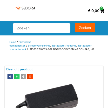
0
€
0,00
Home
/
Electrische
componenten
/
Stroomvoorziening
/
Netadapter/voeding
/
Netadapter
voor notebook
/ IS13252 740015-002 NOTEBOOKVOEDING COMPAQ, HP
Deel dit product