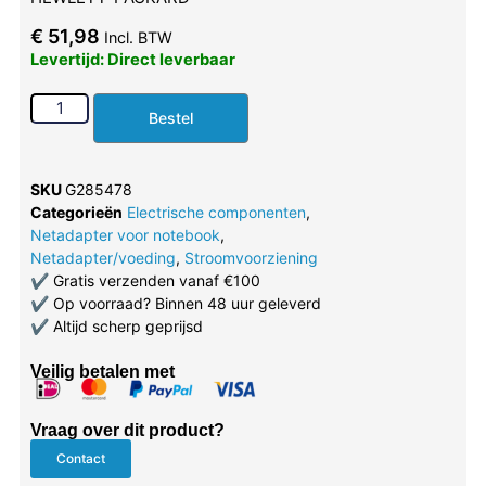
€
51,98
Incl. BTW
Levertijd: Direct leverbaar
Bestel
SKU
G285478
Categorieën
Electrische componenten
,
Netadapter voor notebook
,
Netadapter/voeding
,
Stroomvoorziening
✔
Gratis verzenden vanaf €100
✔
Op voorraad? Binnen 48 uur geleverd
✔
Altijd scherp geprijsd
Veilig betalen met
Vraag over dit product?
Contact