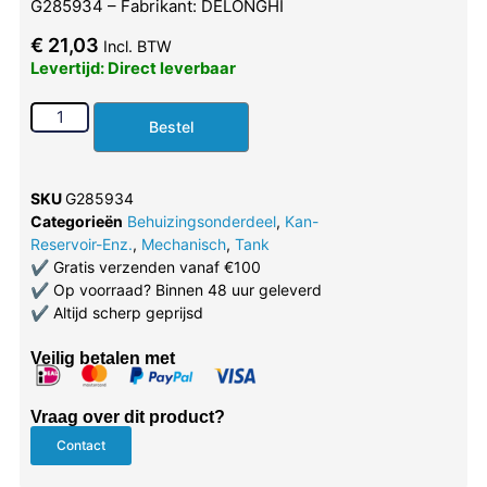
G285934 – Fabrikant: DELONGHI
€
21,03
Incl. BTW
Levertijd: Direct leverbaar
Bestel
SKU
G285934
Categorieën
Behuizingsonderdeel
,
Kan-
Reservoir-Enz.
,
Mechanisch
,
Tank
✔
Gratis verzenden vanaf €100
✔
Op voorraad? Binnen 48 uur geleverd
✔
Altijd scherp geprijsd
Veilig betalen met
Vraag over dit product?
Contact