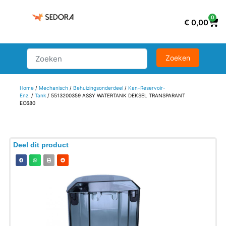
0
€
0,00
Home
/
Mechanisch
/
Behuizingsonderdeel
/
Kan-Reservoir-
Enz.
/
Tank
/ 5513200359 ASSY WATERTANK DEKSEL TRANSPARANT
EC680
Deel dit product