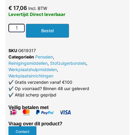
€
17,06
Incl. BTW
Levertijd: Direct leverbaar
Bestel
SKU
G619317
Categorieën
Penselen
,
Reinigingsmiddellen
,
Stofzuigerborstels
,
Werkplaatshulpmiddelen
,
Werkplaatsinrichtingen
✔
Gratis verzenden vanaf €100
✔
Op voorraad? Binnen 48 uur geleverd
✔
Altijd scherp geprijsd
Veilig betalen met
Vraag over dit product?
Contact