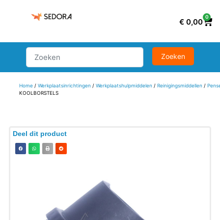
0
€
0,00
Home
/
Werkplaatsinrichtingen
/
Werkplaatshulpmiddelen
/
Reinigingsmiddellen
/
Pens
KOOLBORSTELS
Deel dit product