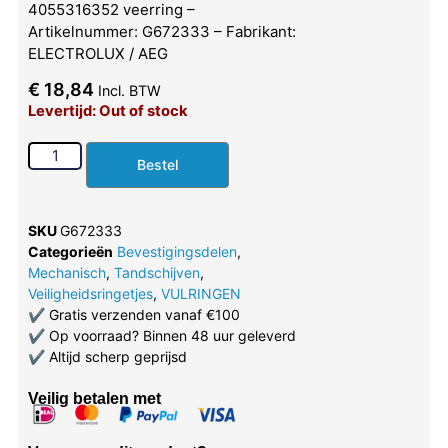
4055316352 veerring –
Artikelnummer: G672333 – Fabrikant:
ELECTROLUX / AEG
€
18,84
Incl. BTW
Levertijd: Out of stock
Bestel
SKU
G672333
Categorieën
Bevestigingsdelen
,
Mechanisch
,
Tandschijven
,
Veiligheidsringetjes
,
VULRINGEN
✔
Gratis verzenden vanaf €100
✔
Op voorraad? Binnen 48 uur geleverd
✔
Altijd scherp geprijsd
Veilig betalen met