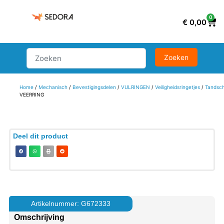
0
€
0,00
Home
/
Mechanisch
/
Bevestigingsdelen
/
VULRINGEN
/
Veiligheidsringetjes
/
Tandsch
VEERRING
Deel dit product
Artikelnummer: G672333
Omschrijving