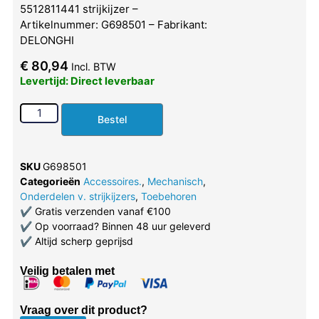
5512811441 strijkijzer –
Artikelnummer: G698501 – Fabrikant:
DELONGHI
€
80,94
Incl. BTW
Levertijd: Direct leverbaar
Bestel
SKU
G698501
Categorieën
Accessoires.
,
Mechanisch
,
Onderdelen v. strijkijzers
,
Toebehoren
✔
Gratis verzenden vanaf €100
✔
Op voorraad? Binnen 48 uur geleverd
✔
Altijd scherp geprijsd
Veilig betalen met
Vraag over dit product?