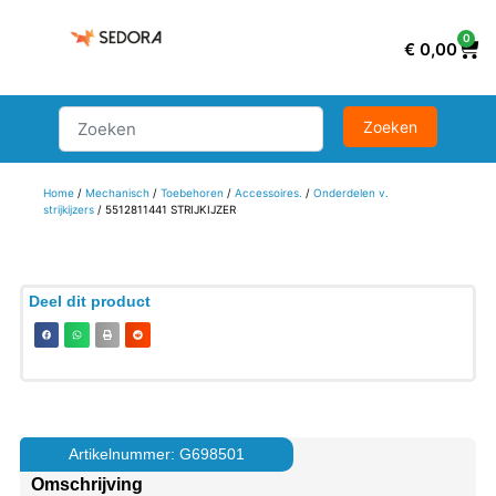
0
€
0,00
Home
/
Mechanisch
/
Toebehoren
/
Accessoires.
/
Onderdelen v.
strijkijzers
/ 5512811441 STRIJKIJZER
Deel dit product
Artikelnummer: G698501
Omschrijving