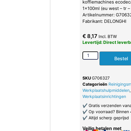
koffiemachines ecodeca
1x100ml (eu west – tr – 
Artikelnummer: G7063
Fabrikant: DELONGHI
€
8,17
Incl. BTW
Levertijd: Direct lever
Bestel
SKU
G706327
Categorieën
Reinigingsm
Werkplaatshulpmiddelen
,
Werkplaatsinrichtingen
✔
Gratis verzenden van
✔
Op voorraad? Binnen 
✔
Altijd scherp geprijsd
Veilig betalen met