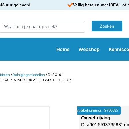
48 uur geleverd
Veilig betalen met IDEAL of 
Home
Webshop
Kennisc
ddelen
/
Reinigingsmiddellen
/ DLSC101
CALK MINI 1X100ML (EU WEST – TR – AR –
Artikelnummer: G706327
Omschrijving
Dlsc101 5513295981 on