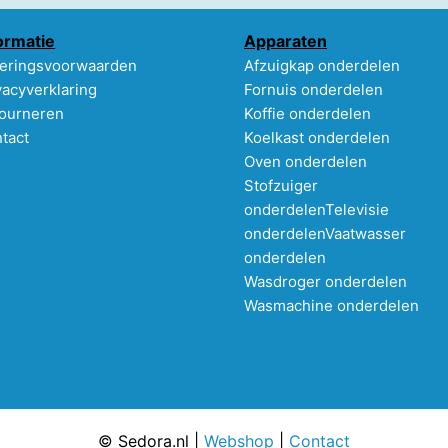
ormatie
Apparaten
eringsvoorwaarden
Afzuigkap onderdelen
vacyverklaring
Fornuis onderdelen
ourneren
Koffie onderdelen
tact
Koelkast onderdelen
Oven onderdelen
Stofzuiger
onderdelen
Televisie
onderdelen
Vaatwasser
onderdelen
Wasdroger onderdelen
Wasmachine onderdelen
© Sedora.nl |
Webshop
|
Contact