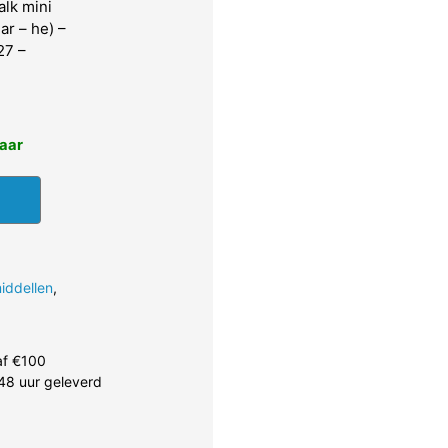
lk mini
ar – he) –
27 –
baar
iddellen
,
af €100
48 uur geleverd