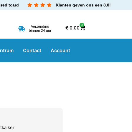
creditcard
Klanten geven ons een 8.0!
0
Verzending
€
0,00
binnen 24 uur
entrum
Contact
Account
tkalker