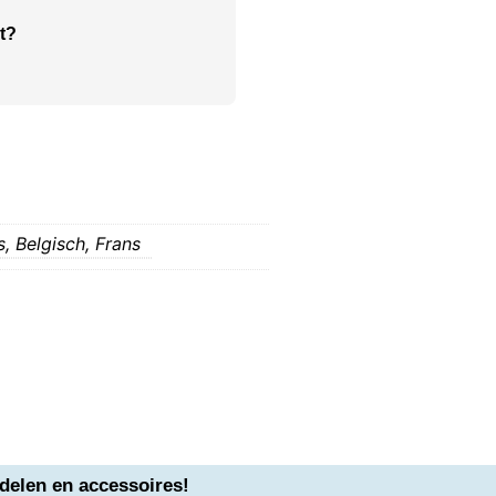
t?
s,
Belgisch,
Frans
delen en accessoires!