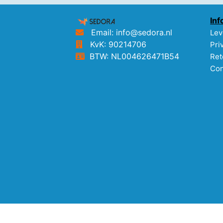
Inf
Email: info@sedora.nl
Lev
KvK: 90214706
Pri
BTW: NL004626471B54
Ret
Con