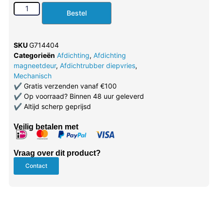
Bestel
SKU
G714404
Categorieën
Afdichting
,
Afdichting
magneetdeur
,
Afdichtrubber diepvries
,
Mechanisch
✔
Gratis verzenden vanaf €100
✔
Op voorraad? Binnen 48 uur geleverd
✔
Altijd scherp geprijsd
Veilig betalen met
Vraag over dit product?
Contact