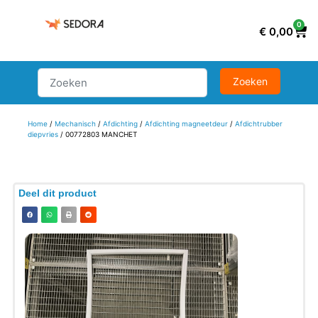
0
€
0,00
Home
/
Mechanisch
/
Afdichting
/
Afdichting magneetdeur
/
Afdichtrubber
diepvries
/ 00772803 MANCHET
Deel dit product