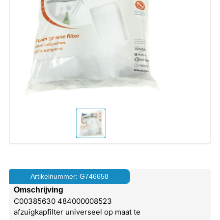
Artikelnummer: G746658
Omschrijving
C00385630 484000008523
afzuigkapfilter universeel op maat te