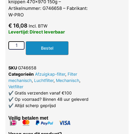
knippen 470×970 150g –
Artikelnummer: G746658 – Fabrikant:
W-PRO
€
16,08
Incl. BTW
Levertijd: Direct leverbaar
Bestel
SKU
G746658
Categorieën
Afzuigkap-filter
,
Filter
mechanisch
,
Luchtfilter
,
Mechanisch
,
Vetfilter
✔
Gratis verzenden vanaf €100
✔
Op voorraad? Binnen 48 uur geleverd
✔
Altijd scherp geprijsd
Veilig betalen met