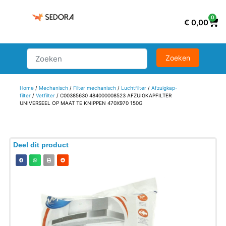
0
€
0,00
Home
/
Mechanisch
/
Filter mechanisch
/
Luchtfilter
/
Afzuigkap-
filter
/
Vetfilter
/ C00385630 484000008523 AFZUIGKAPFILTER
UNIVERSEEL OP MAAT TE KNIPPEN 470X970 150G
Deel dit product