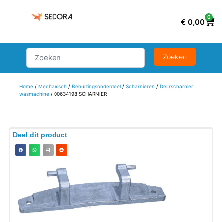
0
€
0,00
Home
/
Mechanisch
/
Behuizingsonderdeel
/
Scharnieren
/
Deurscharnier
wasmachine
/ 00634198 SCHARNIER
Deel dit product