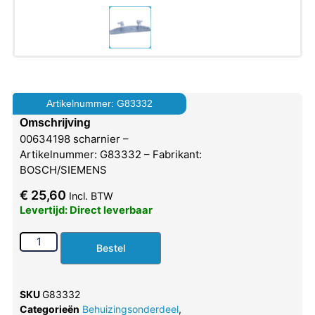
Artikelnummer: G83332
Omschrijving
00634198 scharnier –
Artikelnummer: G83332 – Fabrikant:
BOSCH/SIEMENS
€
25,60
Incl. BTW
Levertijd: Direct leverbaar
Bestel
SKU
G83332
Categorieën
Behuizingsonderdeel
,