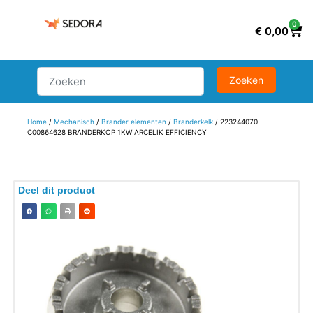
0
€
0,00
Home
/
Mechanisch
/
Brander elementen
/
Branderkelk
/ 223244070
C00864628 BRANDERKOP 1KW ARCELIK EFFICIENCY
Deel dit product