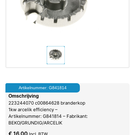
Artikelnummer: G841814
Omschrijving
223244070 c00864628 branderkop
1kw arcelik efficiency –
Artikelnummer: G841814 – Fabrikant:
BEKO/GRUNDIG/ARCELIK
€
16,00
Incl. BTW