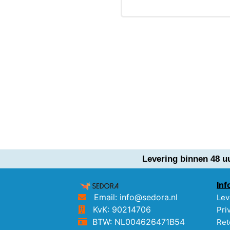
Levering binnen 48 u
Inf
Email: info@sedora.nl
Lev
KvK: 90214706
Pri
BTW: NL004626471B54
Ret