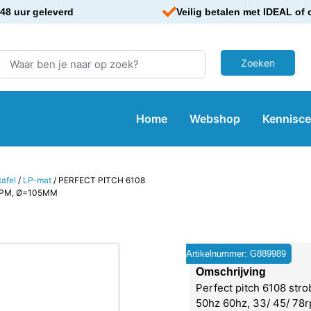
48 uur geleverd
Veilig betalen met IDEAL of 
Home
Webshop
Kennisc
tafel
/
LP-mat
/ PERFECT PITCH 6108
RPM, Ø=105MM
Artikelnummer: G889989
Omschrijving
Perfect pitch 6108 stro
50hz 60hz, 33/ 45/ 7