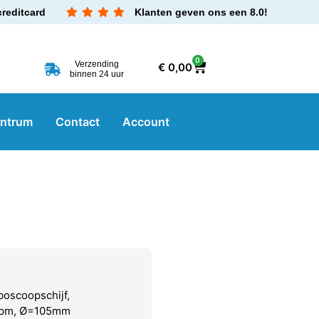
creditcard
Klanten geven ons een 8.0!
0
Verzending
€
0,00
binnen 24 uur
entrum
Contact
Account
boscoopschijf,
8rpm, Ø=105mm