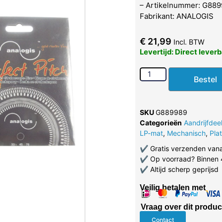
– Artikelnummer: G889
Fabrikant: ANALOGIS
€
21,99
Incl. BTW
Levertijd: Direct lever
Bestel
SKU
G889989
Categorieën
Aandrijfdee
LP-mat
,
Mechanisch
,
Pla
✔
Gratis verzenden van
✔
Op voorraad? Binnen 
✔
Altijd scherp geprijsd
Veilig betalen met
Vraag over dit produc
Contact