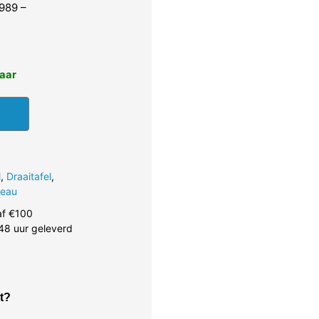
989 –
baar
l
,
Draaitafel
,
teau
af €100
48 uur geleverd
t?