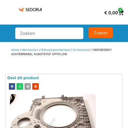
0
€
0,00
Home
/
Mechanisch
/
Behuizingsonderdeel
/
Achterwand
/ 140018029011
ACHTERPANEEL KUNSTSTOF OPTIFLOW
Deel dit product