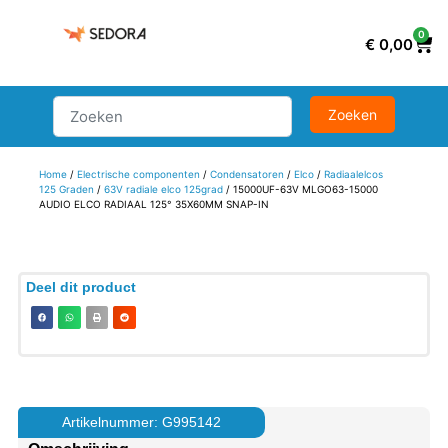
0
€
0,00
Home
/
Electrische componenten
/
Condensatoren
/
Elco
/
Radiaalelcos
125 Graden
/
63V radiale elco 125grad
/ 15000UF-63V MLGO63-15000
AUDIO ELCO RADIAAL 125° 35X60MM SNAP-IN
Deel dit product
Artikelnummer: G995142