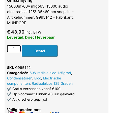
Omschrijving
15000uf-63v mlgo63-15000 audio
elco radiaal 125° 35x60mm snap-in –
Artikelnummer: G995142 – Fabrikant:
MUNDORF
€
43,90
Incl. BTW
Levertijd: Direct leverbaar
Bestel
SKU
G995142
Categorieën
63V radiale elco 125grad
,
Condensatoren
,
Elco
,
Electrische
componenten
,
Radiaalelcos 125 Graden
✔
Gratis verzenden vanaf €100
✔
Op voorraad? Binnen 48 uur geleverd
✔
Altijd scherp geprijsd
Veilig betalen met