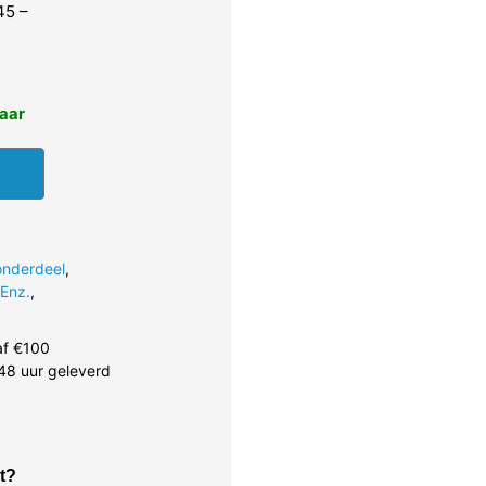
45 –
baar
onderdeel
,
-Enz.
,
af €100
48 uur geleverd
t?