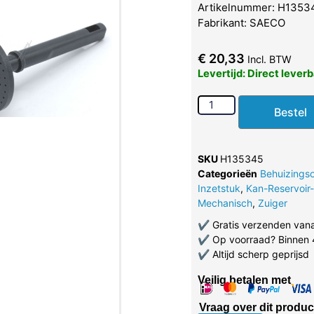
Artikelnummer: H1353
Fabrikant: SAECO
€
20,33
Incl. BTW
Levertijd: Direct lever
Bestel
SKU
H135345
Categorieën
Behuizings
Inzetstuk
,
Kan-Reservoir
Mechanisch
,
Zuiger
✔
Gratis verzenden van
✔
Op voorraad? Binnen 
✔
Altijd scherp geprijsd
Veilig betalen met
Vraag over dit produc