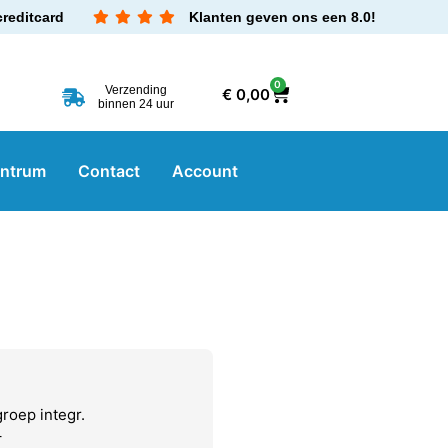
creditcard
Klanten geven ons een 8.0!
0
Verzending
€
0,00
binnen 24 uur
entrum
Contact
Account
roep integr.
–