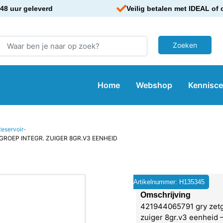
48 uur geleverd
Veilig betalen met IDEAL of 
Home
Webshop
Kennisc
eservoir-
GROEP INTEGR. ZUIGER 8GR.V3 EENHEID
Artikelnummer: H135345
Omschrijving
421944065791 gry zetg
zuiger 8gr.v3 eenheid 