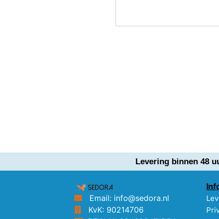
Levering binnen 48 u
Inf
Email: info@sedora.nl
Lev
KvK: 90214706
Pri