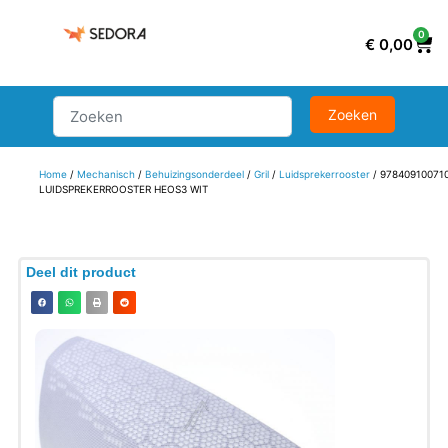
0
€
0,00
Home
/
Mechanisch
/
Behuizingsonderdeel
/
Gril
/
Luidsprekerrooster
/ 97840910071
LUIDSPREKERROOSTER HEOS3 WIT
Deel dit product