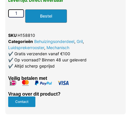
Levertijd: Direct leverbaar
Bestel
SKU
H158810
Categorieën
Behuizingsonderdeel
,
Gril
,
Luidsprekerrooster
,
Mechanisch
✔
Gratis verzenden vanaf €100
✔
Op voorraad? Binnen 48 uur geleverd
✔
Altijd scherp geprijsd
Veilig betalen met
Vraag over dit product?
Contact