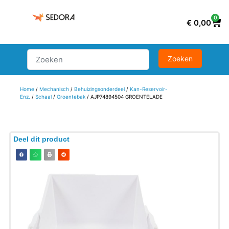
0
€
0,00
Home
/
Mechanisch
/
Behuizingsonderdeel
/
Kan-Reservoir-
Enz.
/
Schaal
/
Groentebak
/ AJP74894504 GROENTELADE
Deel dit product