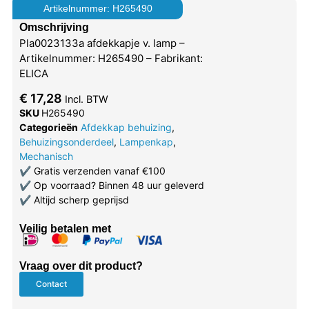
Artikelnummer: H265490
Omschrijving
Pla0023133a afdekkapje v. lamp –
Artikelnummer: H265490 – Fabrikant:
ELICA
€
17,28
Incl. BTW
SKU
H265490
Categorieën
Afdekkap behuizing
,
Behuizingsonderdeel
,
Lampenkap
,
Mechanisch
✔
Gratis verzenden vanaf €100
✔
Op voorraad? Binnen 48 uur geleverd
✔
Altijd scherp geprijsd
Veilig betalen met
Vraag over dit product?
Contact