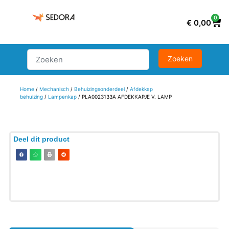
0
€
0,00
Home
/
Mechanisch
/
Behuizingsonderdeel
/
Afdekkap
behuizing
/
Lampenkap
/ PLA0023133A AFDEKKAPJE V. LAMP
Deel dit product