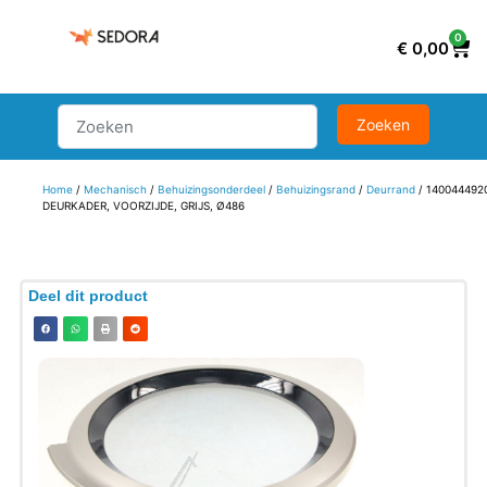
0
€
0,00
Home
/
Mechanisch
/
Behuizingsonderdeel
/
Behuizingsrand
/
Deurrand
/ 140044492
DEURKADER, VOORZIJDE, GRIJS, Ø486
Deel dit product