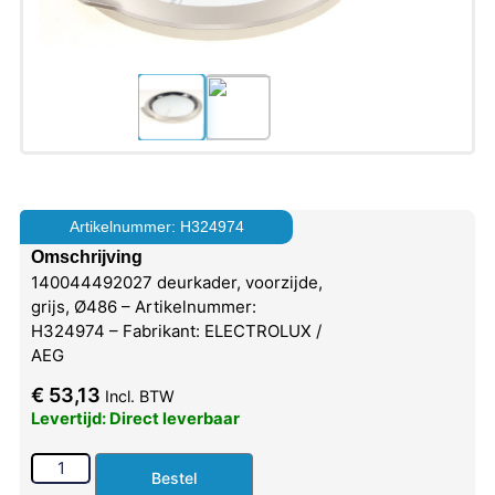
Artikelnummer: H324974
Omschrijving
140044492027 deurkader, voorzijde,
grijs, Ø486 – Artikelnummer:
H324974 – Fabrikant: ELECTROLUX /
AEG
€
53,13
Incl. BTW
Levertijd: Direct leverbaar
Bestel