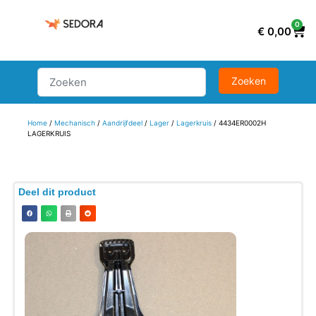
0
€
0,00
Home
/
Mechanisch
/
Aandrijfdeel
/
Lager
/
Lagerkruis
/ 4434ER0002H
LAGERKRUIS
Deel dit product