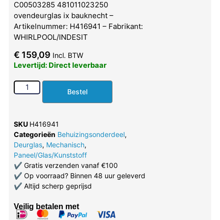
C00503285 481011023250
ovendeurglas ix bauknecht –
Artikelnummer: H416941 – Fabrikant:
WHIRLPOOL/INDESIT
€
159,09
Incl. BTW
Levertijd: Direct leverbaar
Bestel
SKU
H416941
Categorieën
Behuizingsonderdeel
,
Deurglas
,
Mechanisch
,
Paneel/Glas/Kunststoff
✔
Gratis verzenden vanaf €100
✔
Op voorraad? Binnen 48 uur geleverd
✔
Altijd scherp geprijsd
Veilig betalen met