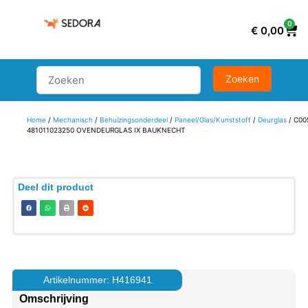
0
€
0,00
Home
/
Mechanisch
/
Behuizingsonderdeel
/
Paneel/Glas/Kunststoff
/
Deurglas
/ C00
481011023250 OVENDEURGLAS IX BAUKNECHT
Deel dit product
Artikelnummer: H416941
Omschrijving