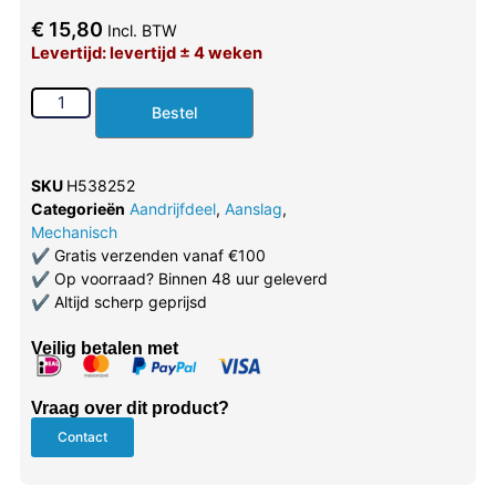
€
15,80
Incl. BTW
Levertijd: levertijd ± 4 weken
Bestel
SKU
H538252
Categorieën
Aandrijfdeel
,
Aanslag
,
Mechanisch
✔
Gratis verzenden vanaf €100
✔
Op voorraad? Binnen 48 uur geleverd
✔
Altijd scherp geprijsd
Veilig betalen met
Vraag over dit product?
Contact