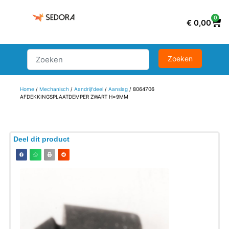
0
€
0,00
Home
/
Mechanisch
/
Aandrijfdeel
/
Aanslag
/ 8064706
AFDEKKINGSPLAATDEMPER ZWART H=9MM
Deel dit product