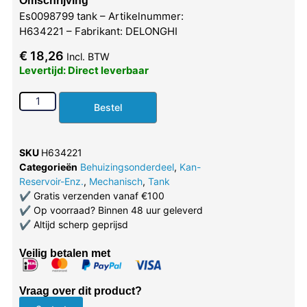
Omschrijving
Es0098799 tank – Artikelnummer:
H634221 – Fabrikant: DELONGHI
€
18,26
Incl. BTW
Levertijd: Direct leverbaar
Bestel
SKU
H634221
Categorieën
Behuizingsonderdeel
,
Kan-
Reservoir-Enz.
,
Mechanisch
,
Tank
✔
Gratis verzenden vanaf €100
✔
Op voorraad? Binnen 48 uur geleverd
✔
Altijd scherp geprijsd
Veilig betalen met
Vraag over dit product?