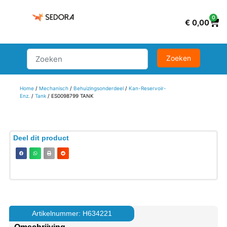
0
€
0,00
Home
/
Mechanisch
/
Behuizingsonderdeel
/
Kan-Reservoir-
Enz.
/
Tank
/ ES0098799 TANK
Deel dit product
Artikelnummer: H634221