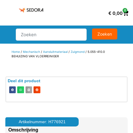
0
€
0,00
Home
/
Mechanisch
/
Aansluitmateriaal
/
Zuigmond
/ 5.055-410.0
BEHUIZING VAN VLOERREINIGER
Deel dit product
Artikelnummer: H776921
Omschrijving