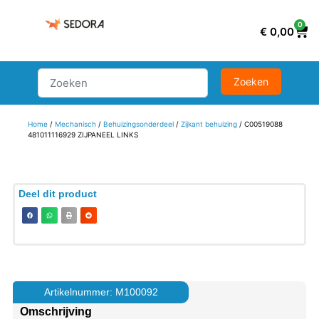
0
€
0,00
Home
/
Mechanisch
/
Behuizingsonderdeel
/
Zijkant behuizing
/ C00519088
481011116929 ZIJPANEEL LINKS
Deel dit product
Artikelnummer: M100092
Omschrijving