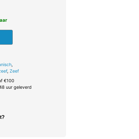
baar
anisch
,
zeef
,
Zeef
af €100
48 uur geleverd
t?