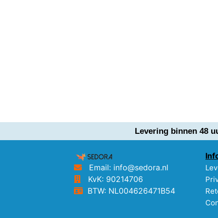
Levering binnen 48 u
Inf
Email: info@sedora.nl
Lev
KvK: 90214706
Pri
BTW: NL004626471B54
Ret
Con