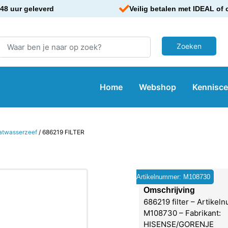
48 uur geleverd
Veilig betalen met IDEAL of 
Home
Webshop
Kennisc
atwasserzeef
/ 686219 FILTER
Artikelnummer: M108730
Omschrijving
686219 filter – Artikel
M108730 – Fabrikant:
HISENSE/GORENJE