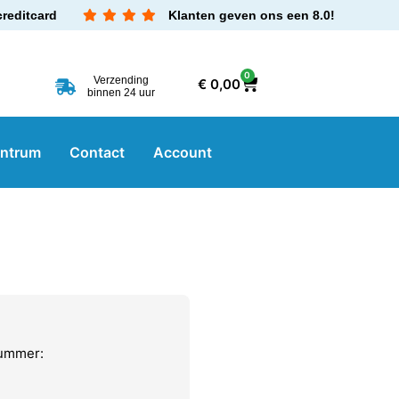
creditcard
Klanten geven ons een 8.0!
0
Verzending
€
0,00
binnen 24 uur
entrum
Contact
Account
nummer: