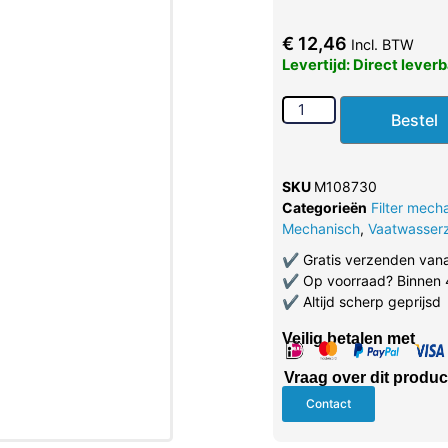
€
12,46
Incl. BTW
Levertijd: Direct lever
Bestel
SKU
M108730
Categorieën
Filter mech
Mechanisch
,
Vaatwasser
✔
Gratis verzenden van
✔
Op voorraad? Binnen 
✔
Altijd scherp geprijsd
Veilig betalen met
Vraag over dit produc
Contact