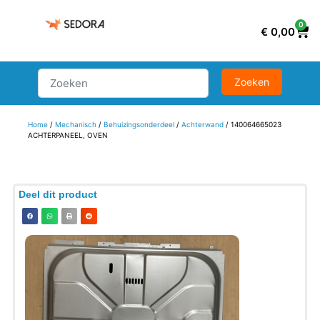
0
€
0,00
Home
/
Mechanisch
/
Behuizingsonderdeel
/
Achterwand
/ 140064665023
ACHTERPANEEL, OVEN
Deel dit product