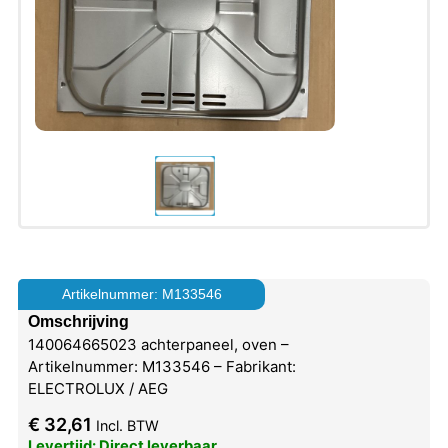
Artikelnummer: M133546
Omschrijving
140064665023 achterpaneel, oven –
Artikelnummer: M133546 – Fabrikant:
ELECTROLUX / AEG
€
32,61
Incl. BTW
Levertijd: Direct leverbaar