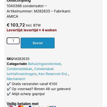
Omschrijving
1040366 condensator –
Artikelnummer: M282635 – Fabrikant:
AMICA
€
103,72
Incl. BTW
Levertijd: levertijd ± 4 weken
Bestel
SKU
M282635
Categorieën
Behuizingsonderdeel
,
Condensatiebak
,
Condensbak
luchtafvoerdrogers
,
Kan-Reservoir-Enz.
,
Mechanisch
✔
Gratis verzenden vanaf €100
✔
Op voorraad? Binnen 48 uur geleverd
✔
Altijd scherp geprijsd
Veilig betalen met