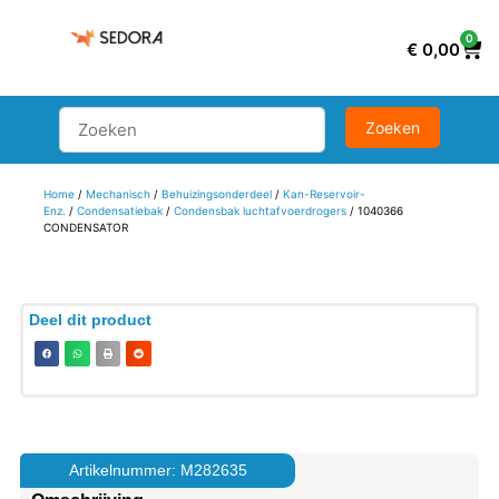
0
€
0,00
Home
/
Mechanisch
/
Behuizingsonderdeel
/
Kan-Reservoir-
Enz.
/
Condensatiebak
/
Condensbak luchtafvoerdrogers
/ 1040366
CONDENSATOR
Deel dit product
Artikelnummer: M282635