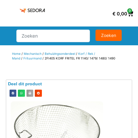
0
€
0,00
Home
/
Mechanisch
/
Behuizingsonderdeel
/
Korf / Rek /
Mand
/
Frituurmand
/ 2FI405 KORF FRITEL FR 1140/ 1479/ 1480/ 1490
Deel dit product