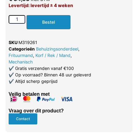
Levertijd: levertijd ± 4 weken
Bestel
SKU
M319261
Categorieën
Behuizingsonderdeel
,
Frituurmand
,
Korf / Rek / Mand
,
Mechanisch
✔
Gratis verzenden vanaf €100
✔
Op voorraad? Binnen 48 uur geleverd
✔
Altijd scherp geprijsd
Veilig betalen met
Vraag over dit product?
Contact