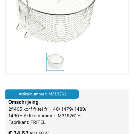
Artikelnummer: M319261
Omschrijving
2fi405 korf fritel fr 1140/ 1479/ 1480/
1490 – Artikelnummer: M319261 –
Fabrikant: FRITEL
€
34,63
Incl. BTW