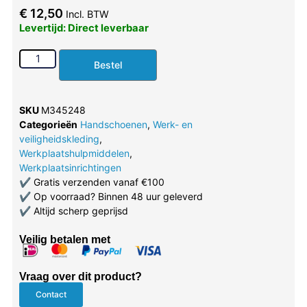
€
12,50
Incl. BTW
Levertijd: Direct leverbaar
Bestel
SKU
M345248
Categorieën
Handschoenen
,
Werk- en
veiligheidskleding
,
Werkplaatshulpmiddelen
,
Werkplaatsinrichtingen
✔
Gratis verzenden vanaf €100
✔
Op voorraad? Binnen 48 uur geleverd
✔
Altijd scherp geprijsd
Veilig betalen met
Vraag over dit product?
Contact