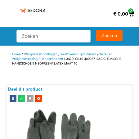
0
€
0,00
Home
/
Werkplaatsinrichtingen
/
Werkplaatshulpmiddelen
/
Werk- en
veiligheidskleding
/
Handschoenen
/ 3470-GR.10 4000371362 CHEMISCHE
HANDSCHOEN NEOPREEN/ LATEX MAAT 10
Deel dit product