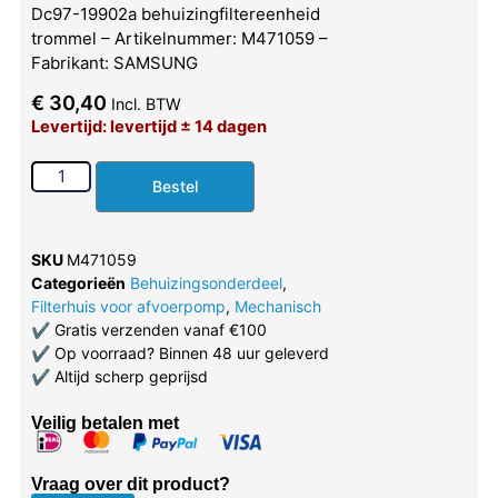
Dc97-19902a behuizingfiltereenheid
trommel – Artikelnummer: M471059 –
Fabrikant: SAMSUNG
€
30,40
Incl. BTW
Levertijd: levertijd ± 14 dagen
Bestel
SKU
M471059
Categorieën
Behuizingsonderdeel
,
Filterhuis voor afvoerpomp
,
Mechanisch
✔
Gratis verzenden vanaf €100
✔
Op voorraad? Binnen 48 uur geleverd
✔
Altijd scherp geprijsd
Veilig betalen met
Vraag over dit product?