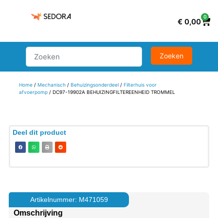
0
€
0,00
Home
/
Mechanisch
/
Behuizingsonderdeel
/
Filterhuis voor
afvoerpomp
/ DC97-19902A BEHUIZINGFILTEREENHEID TROMMEL
Deel dit product
Artikelnummer: M471059
Omschrijving