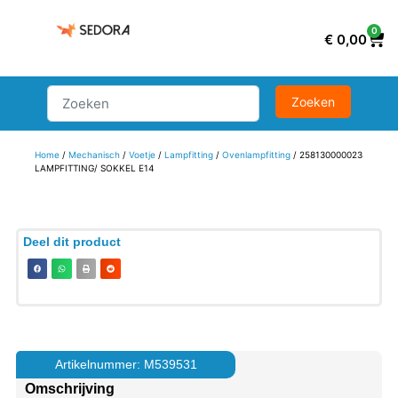
0
€
0,00
Home
/
Mechanisch
/
Voetje
/
Lampfitting
/
Ovenlampfitting
/ 258130000023
LAMPFITTING/ SOKKEL E14
Deel dit product
Artikelnummer: M539531
Omschrijving