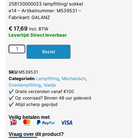
258130000023 lampfitting/ sokkel
e14 – Artikelnummer: M539531 –
Fabrikant: GALANZ
€
17,69
Incl. BTW
Levertijd: Direct leverbaar
Bestel
SKU
M539531
Categorieën
Lampfitting
,
Mechanisch
,
Ovenlampfitting
,
Voetje
✔
Gratis verzenden vanaf €100
✔
Op voorraad? Binnen 48 uur geleverd
✔
Altijd scherp geprijsd
Veilig betalen met
Vraag over dit product?